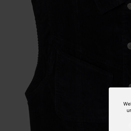
Web
u