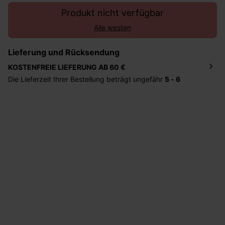
Produkt nicht verfügbar
Alle westen
Lieferung und Rücksendung
KOSTENFREIE LIEFERUNG AB 60 €
Die Lieferzeit Ihrer Bestellung beträgt ungefähr
5 - 6
Tage
. Die Bestellung wird direkt an die von Ihnen
angegebene Adresse geschickt. Die Kosten hierfür
betragen 2,95 Euro bei einem Bestellwert von unter 60
Euro.
Sie haben das Recht binnen
30 Tagen
nach Erhalt der
Ware die Artikel zurückzuschicken oder umzutauschen.
Hilfe