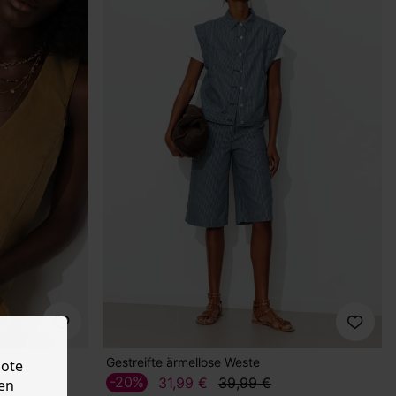
Gestreifte ärmellose Weste
bote
-20%
31,99 €
39,99 €
en