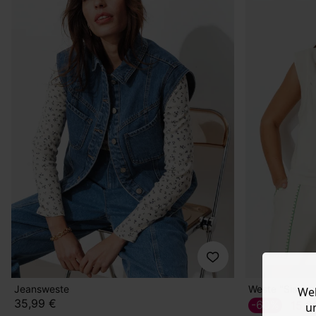
Jeansweste
Weste "Sisters
Web
35,99 €
-60%
15,9
u