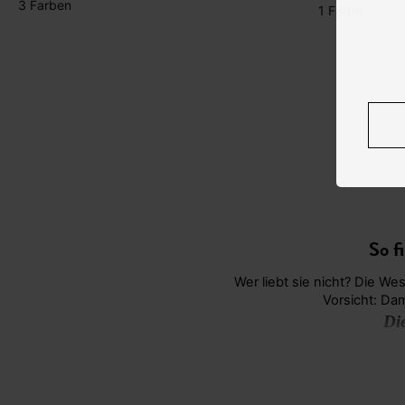
3 Farben
1 Farbe
So f
Wer liebt sie nicht? Die Weste Damen ist ein echtes Multitalent für Ihr Dressing, wenn die Sonne mal Pause macht. Aber
Vorsicht: Da
Di
Lange Schnitte sind wahre Figurschmeichler für kurvige Frauen. Diese Longwesten umspielen kräftigere Hüften ganz mühelos
und sanft. Sie kaschi
Kleine Frauen setzen besser auf Kurzwesten zur Betonung der Taille. Dieser Schnitt unterbricht die Körpermitte optisch sehr