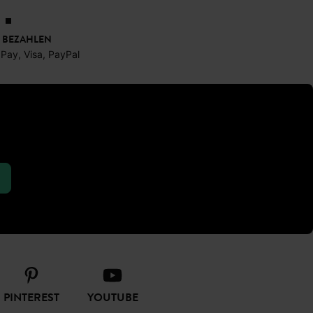
en niemals in zu viel Stoff.
e zusätzlich.
erklären
 BEZAHLEN
 Pay, Visa, PayPal
per vor kühlem Wind ohne jeden
 Tasche.
rung gegen Frost.
erten
ofort viel puristischer aus.
te Ausstrahlung.
k
PINTEREST
YOUTUBE
schickte Lagen. Schichten Sie