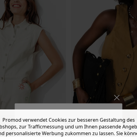
Promod verwendet Cookies zur besseren Gestaltung des
 Club"
Unifarbene Canvas-Weste
shops, zur Trafficmessung und um Ihnen passende Ange
-50%
9 €
39,99 €
17,99 €
35,99 €
nd personalisierte Werbung zukommen zu lassen. Sie könn