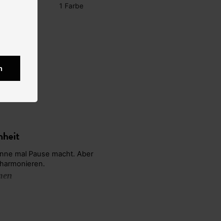
1 Farbe
n
nheit
 harmonieren.
men
ie für Ihren Auftritt.