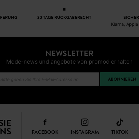
ken dadurch augenblicklich viel länger. So versinken zierliche Figur
die Weste offen für eine vertikale Linie. Das streckt Ihre Silhouett
le Unterschiede zwischen Übergangs- und Winterwesten 
EFERUNG
30 TAGE RÜCKGABERECHT
SICHER
Klarna, Apple
 Sie ideal durch den bunten Herbst. Sie schützen Ihren Oberkör
au. Diese dünnen Modelle passen zudem eingerollt in jede kleine
hwertige Füllungen garantieren Ihnen dabei eine maximale Isolie
NEWSLETTER
Mode-news und angebote von promod erhalten
trocken.
Einfluss von Stehkragen und Kapuzen auf den Look bew
ABONNIEREN
Ihr Gesicht erhält dadurch einen markanten, klaren Rahmen.
 wirkt das modern und funktional. Ohne Kapuze sieht Ihre Weste s
ischen Rippkragen oder feinen Varianten. Das bestimmt die gesam
3 Styling-Varianten für den modernen Layering-Loo
SIE
NS
FACEBOOK
INSTAGRAM
TIKTOK
hte Basis-Garderobe sofort in ein modisches Statement durch ge
Ihre Lieblingsteile jetzt völlig neu.