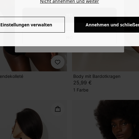
Nicht annehmen und weiter
YES
Einstellungen verwalten
Annehmen und schließe
NO
endekolleté
Body mit Bardotkragen
25,99 €
1 Farbe