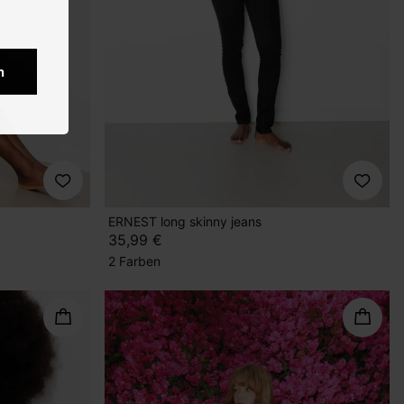
n
ERNEST long skinny jeans
35,99 €
2 Farben