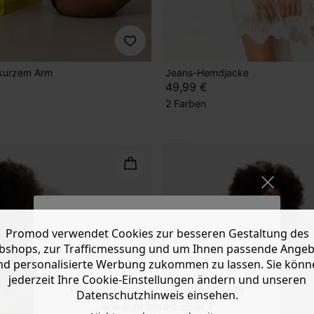
 kurzem Arm
Jeans-Hemdjacke
49,99 €
2 Farben
Promod verwendet Cookies zur besseren Gestaltung des
shops, zur Trafficmessung und um Ihnen passende Ange
nd personalisierte Werbung zukommen zu lassen. Sie könn
jederzeit Ihre Cookie-Einstellungen ändern und unseren
Do you want to be redirected to
Datenschutzhinweis einsehen.
www.promod.com ?