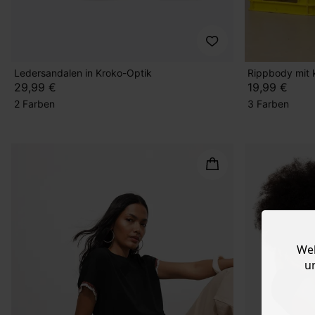
Ledersandalen in Kroko-Optik
Rippbody mit
29,99 €
19,99 €
2 Farben
3 Farben
Web
u