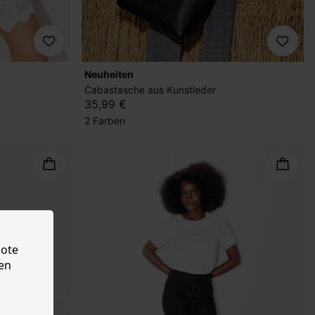
Neuheiten
Cabastasche aus Kunstleder
35,99 €
2 Farben
bote
en