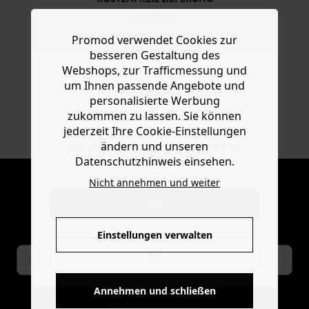
Ab 60€*
Promod verwendet Cookies zur
besseren Gestaltung des
30 TAGE RÜCKGABERECHT
Webshops, zur Trafficmessung und
um Ihnen passende Angebote und
personalisierte Werbung
SICHER BEZAHLEN
zukommen zu lassen. Sie können
jederzeit Ihre Cookie-Einstellungen
Klarna, Apple Pay, Visa, PayPal
ändern und unseren
Do you want to be redirected to
Datenschutzhinweis einsehen.
www.promod.com ?
NEWSLETTER
Nicht annehmen und weiter
Mode-news und angebote von promod
YES
erhalten
Einstellungen verwalten
NO
Annehmen und schließen