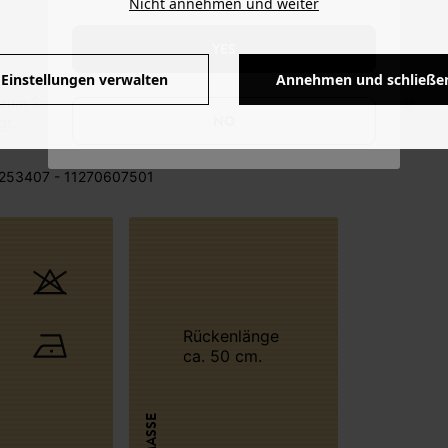
Nicht annehmen und weiter
YES
Einstellungen verwalten
Annehmen und schließe
 zum Schutz der Biodiversität ohne Pestizide, Kunstdünger oder
NO
gt.
253407 - 11270607501
Rückenlänge
ca. 50 cm.
MASSE