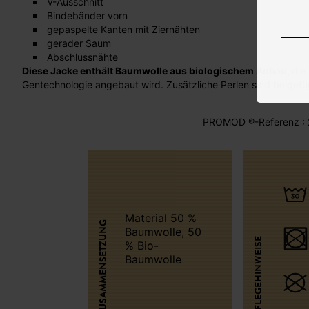
V-Ausschnitt
Bindebänder vorn
gepaspelte Kanten mit Ziernähten
gerader Saum
Abschlussnähte
Diese Jacke enthält Baumwolle aus biologischem Anbau,
die
Gentechnologie angebaut wird. Zusätzliche Perlen sind beigefü
PROMOD ®-Referenz : 
Material 50 %
ZUSAMMENSETZUNG
Baumwolle, 50
PFLEGEHINWEISE
% Bio-
Baumwolle