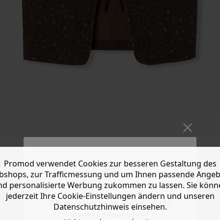
 eines Outfits. Tragen Sie es über einem T-Shirt, einer Bluse
ugebunden getragen werden. Der Seventies-Style kann nach
Promod verwendet Cookies zur besseren Gestaltung des
shops, zur Trafficmessung und um Ihnen passende Ange
nd personalisierte Werbung zukommen zu lassen. Sie könn
jederzeit Ihre Cookie-Einstellungen ändern und unseren
Do you want to be redirected to
Datenschutzhinweis einsehen.
www.promod.com ?