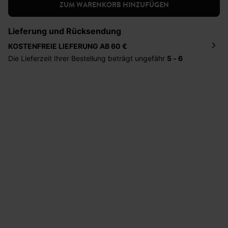
ZUM WARENKORB HINZUFÜGEN
Lieferung und Rücksendung
KOSTENFREIE LIEFERUNG AB 60 €
Die Lieferzeit Ihrer Bestellung beträgt ungefähr
5 - 6
Tage
. Die Bestellung wird direkt an die von Ihnen
angegebene Adresse geschickt. Die Kosten hierfür
betragen 2,95 Euro bei einem Bestellwert von unter 60
Euro.
Sie haben das Recht binnen
30 Tagen
nach Erhalt der
Ware die Artikel zurückzuschicken oder umzutauschen.
Hilfe