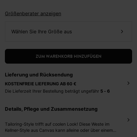
Größenberater anzeigen
Wählen Sie Ihre Größe aus
ZUM WARENKORB HINZUFÜGEN
Lieferung und Rücksendung
KOSTENFREIE LIEFERUNG AB 60 €
Die Lieferzeit Ihrer Bestellung beträgt ungefähr
5 - 6
Tage
. Die Bestellung wird direkt an die von Ihnen
angegebene Adresse geschickt. Die Kosten hierfür
Details, Pflege und Zusammensetzung
betragen 2,95 Euro bei einem Bestellwert von unter 60
Euro.
Tailoring-Style trifft auf coolen Look! Diese Weste im
Sie haben das Recht binnen
30 Tagen
nach Erhalt der
Kellner-Style aus Canvas kann alleine oder über einem
Ware die Artikel zurückzuschicken oder umzutauschen.
Hemd getragen werden, ja nach Jahreszeit oder Laune.