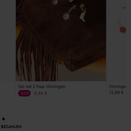
Set mit 2 Paar Ohrringen
Ohrringe "
12,99 €
-50%
6,49 €
 BEZAHLEN