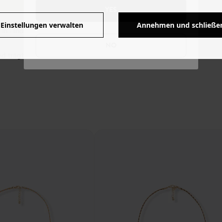
YES
Einstellungen verwalten
Annehmen und schließe
in : Indien.
NO
nd trägt Größe 36