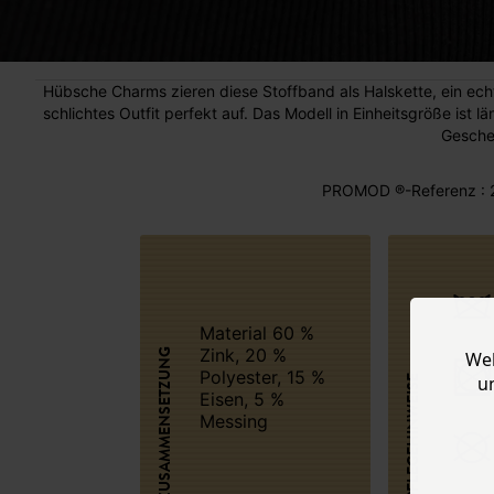
Hübsche Charms zieren diese Stoffband als Halskette, ein ec
schlichtes Outfit perfekt auf. Das Modell in Einheitsgröße ist 
Gesche
PROMOD ®-Referenz : 
Material 60 %
Zink, 20 %
ZUSAMMENSETZUNG
Web
Polyester, 15 %
u
PFLEGEHINWEISE
Eisen, 5 %
Messing