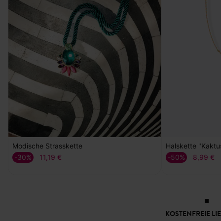
Modische Strasskette
Halskette "Kaktu
-30%
-50%
11,19 €
8,99 €
KOSTENFREIE LI