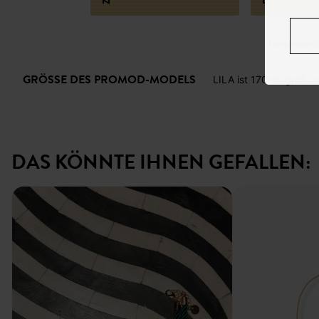
Hergestellt 
GRÖSSE DES PROMOD-MODELS
LILA ist 170cm groß u
DAS KÖNNTE IHNEN GEFALLEN: