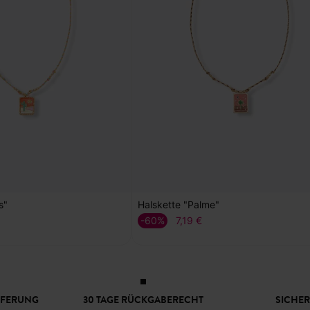
s"
Halskette "Palme"
-60%
7,19 €
EFERUNG
30 TAGE RÜCKGABERECHT
SICHER