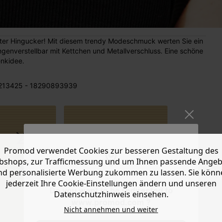
hter Hingucker! Mit diesem trendy Modeschmuck werten Sie ein
längenverstellbar mit Kettchen und Metallverschluss. Eine schöne
nkidee.
213425 - 18290893939
Promod verwendet Cookies zur besseren Gestaltung des
Längenverstell
shops, zur Trafficmessung und um Ihnen passende Ange
bar von ca. 41
nd personalisierte Werbung zukommen zu lassen. Sie könn
bis 46 cm.
jederzeit Ihre Cookie-Einstellungen ändern und unseren
Do you want to be redirected to
Datenschutzhinweis einsehen.
www.promod.com ?
Nicht annehmen und weiter
MASSE