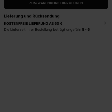
ZUM WARENKORB HINZUFÜGEN
Lieferung und Rücksendung
KOSTENFREIE LIEFERUNG AB 60 €
Die Lieferzeit Ihrer Bestellung beträgt ungefähr
5 - 6
Tage
. Die Bestellung wird direkt an die von Ihnen
angegebene Adresse geschickt. Die Kosten hierfür
betragen 2,95 Euro bei einem Bestellwert von unter 60
Euro.
Sie haben das Recht binnen
30 Tagen
nach Erhalt der
Ware die Artikel zurückzuschicken oder umzutauschen.
Hilfe