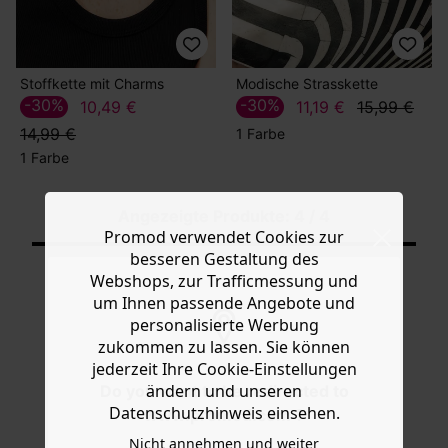
Stoffkette mit Charms
Modische Strasskette
-30%
-30%
10,49 €
11,19 €
15,99 €
14,99 €
1 Farbe
1 Farbe
Angezeigte Produkte: 4 / 4
Promod verwendet Cookies zur
besseren Gestaltung des
Webshops, zur Trafficmessung und
um Ihnen passende Angebote und
personalisierte Werbung
zukommen zu lassen. Sie können
KOSTENFREIE LIEFERUNG
jederzeit Ihre Cookie-Einstellungen
Ab 60€*
ändern und unseren
Do you want to be redirected to
Datenschutzhinweis einsehen.
www.promod.com ?
Nicht annehmen und weiter