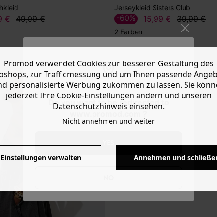
hkleid
Jerseykleid Sisters Club
-60%
9 €
49,99 €
15,99 €
39,99 €
2 Farben
Promod verwendet Cookies zur besseren Gestaltung des
shops, zur Trafficmessung und um Ihnen passende Ange
nd personalisierte Werbung zukommen zu lassen. Sie könn
jederzeit Ihre Cookie-Einstellungen ändern und unseren
Do you want to be redirected to
Datenschutzhinweis einsehen.
www.promod.com ?
Nicht annehmen und weiter
YES
Einstellungen verwalten
Annehmen und schließe
NO