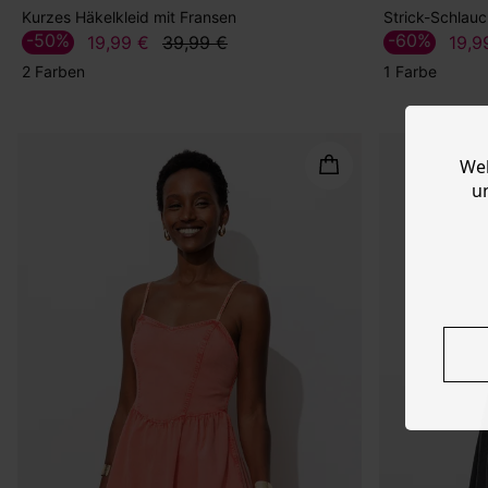
Kurzes Häkelkleid mit Fransen
Strick-Schlauc
-50%
-60%
19,99 €
39,99 €
19,9
2 Farben
1 Farbe
Web
u