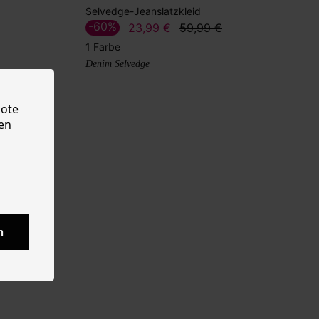
Selvedge-Jeanslatzkleid
-60%
23,99 €
59,99 €
1 Farbe
Denim Selvedge
bote
en
n