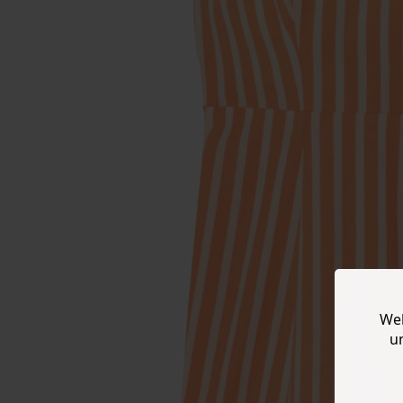
Web
u