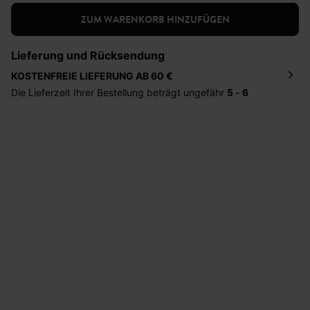
ZUM WARENKORB HINZUFÜGEN
Lieferung und Rücksendung
KOSTENFREIE LIEFERUNG AB 60 €
Die Lieferzeit Ihrer Bestellung beträgt ungefähr
5 - 6
Tage
. Die Bestellung wird direkt an die von Ihnen
angegebene Adresse geschickt. Die Kosten hierfür
betragen 2,95 Euro bei einem Bestellwert von unter 60
Euro.
Sie haben das Recht binnen
30 Tagen
nach Erhalt der
Ware die Artikel zurückzuschicken oder umzutauschen.
Hilfe