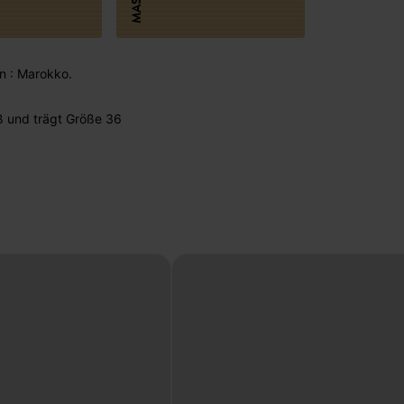
MASSE
in : Marokko.
ß und trägt Größe 36