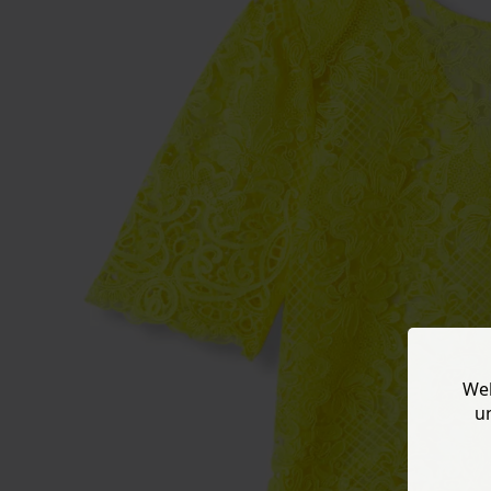
Web
u