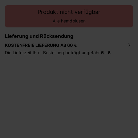
Produkt nicht verfügbar
Alle hemdblusen
Lieferung und Rücksendung
KOSTENFREIE LIEFERUNG AB 60 €
Die Lieferzeit Ihrer Bestellung beträgt ungefähr
5 - 6
Tage
. Die Bestellung wird direkt an die von Ihnen
angegebene Adresse geschickt. Die Kosten hierfür
betragen 2,95 Euro bei einem Bestellwert von unter 60
Euro.
Sie haben das Recht binnen
30 Tagen
nach Erhalt der
Ware die Artikel zurückzuschicken oder umzutauschen.
Hilfe