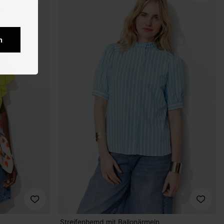
n
Streifenhemd mit Ballonärmeln