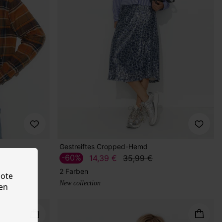
Gestreiftes Cropped-Hemd
-60%
14,39 €
35,99 €
2 Farben
bote
New collection
en