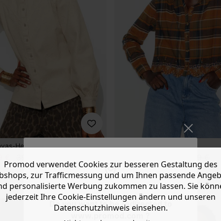
anvas-Hemd
Kurzes kariertes Hemd
-60%
9 €
39,99 €
15,99 €
39,99 €
Promod verwendet Cookies zur besseren Gestaltung des
1 Farbe
shops, zur Trafficmessung und um Ihnen passende Ange
New collection
nd personalisierte Werbung zukommen zu lassen. Sie könn
jederzeit Ihre Cookie-Einstellungen ändern und unseren
Do you want to be redirected to
Datenschutzhinweis einsehen.
www.promod.com ?