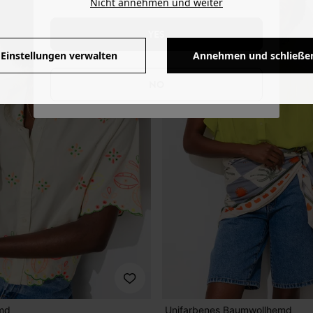
Nicht annehmen und weiter
YES
Einstellungen verwalten
Annehmen und schließe
NO
emd
Unifarbenes Baumwollhemd