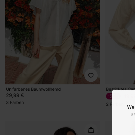
Unifarbenes Baumwollhemd
Besticktes C
29,99 €
-50%
19,9
3 Farben
2 Farben
Web
u