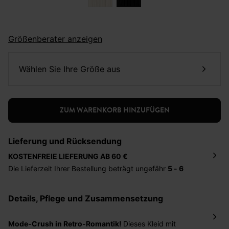
Größenberater anzeigen
Wählen Sie Ihre Größe aus
ZUM WARENKORB HINZUFÜGEN
Lieferung und Rücksendung
KOSTENFREIE LIEFERUNG AB 60 €
Die Lieferzeit Ihrer Bestellung beträgt ungefähr
5 - 6
Tage
. Die Bestellung wird direkt an die von Ihnen
angegebene Adresse geschickt. Die Kosten hierfür
Details, Pflege und Zusammensetzung
betragen 2,95 Euro bei einem Bestellwert von unter 60
Euro.
Mode-Crush in Retro-Romantik!
Dieses Kleid mit