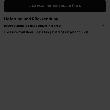
ZUM WARENKORB HINZUFÜGEN
Lieferung und Rücksendung
KOSTENFREIE LIEFERUNG AB 60 €
Die Lieferzeit Ihrer Bestellung beträgt ungefähr
5 - 6
Tage
. Die Bestellung wird direkt an die von Ihnen
angegebene Adresse geschickt. Die Kosten hierfür
betragen 2,95 Euro bei einem Bestellwert von unter 60
Euro.
Sie haben das Recht binnen
30 Tagen
nach Erhalt der
Ware die Artikel zurückzuschicken oder umzutauschen.
Hilfe