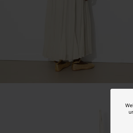
Web
u