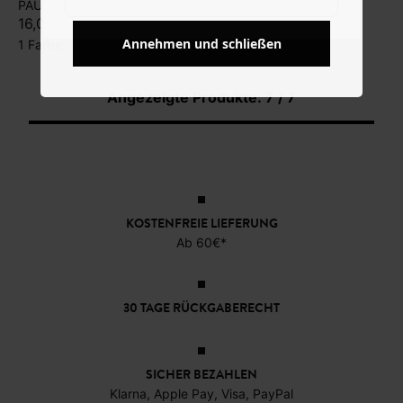
PAULA
16,00 €
Annehmen und schließen
1 Farbe
Angezeigte Produkte: 7 / 7
KOSTENFREIE LIEFERUNG
Ab 60€*
30 TAGE RÜCKGABERECHT
SICHER BEZAHLEN
Klarna, Apple Pay, Visa, PayPal