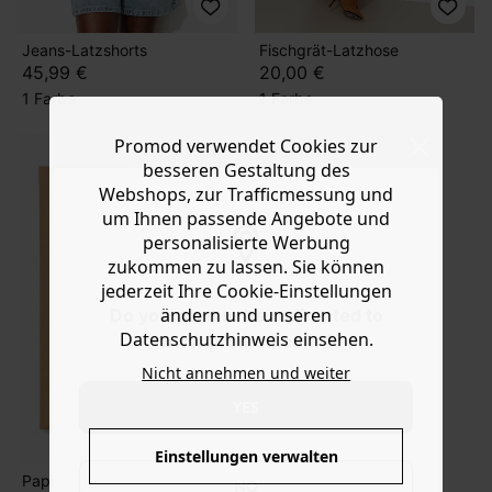
Jeans-Latzshorts
Fischgrät-Latzhose
45,99 €
20,00 €
1 Farbe
1 Farbe
Promod verwendet Cookies zur
besseren Gestaltung des
Webshops, zur Trafficmessung und
um Ihnen passende Angebote und
personalisierte Werbung
zukommen zu lassen. Sie können
jederzeit Ihre Cookie-Einstellungen
ändern und unseren
Do you want to be redirected to
Datenschutzhinweis einsehen.
www.promod.com ?
Nicht annehmen und weiter
YES
Einstellungen verwalten
Papierschnittm. Latzhose
NO