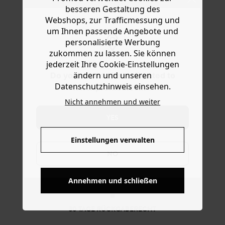
Perle, Sonne, Fisch, Strassblitz und Muschel. Das Modell
Hilfe
besseren Gestaltung des
aus goldfarbenem Metall ist längenverstellbar mit
Webshops, zur Trafficmessung und
Kettchen und Metallverschluss. Es kommt in
um Ihnen passende Angebote und
Einheitsgröße. Eine schöne Geschenkidee.
personalisierte Werbung
zukommen zu lassen. Sie können
jederzeit Ihre Cookie-Einstellungen
ändern und unseren
Do you want to be redirected to
Datenschutzhinweis einsehen.
www.promod.com ?
Nicht annehmen und weiter
YES
Einstellungen verwalten
NO
KOSTENFREIE LIEFERUNG
Ab 60€*
Annehmen und schließen
30 TAGE RÜCKGABERECHT