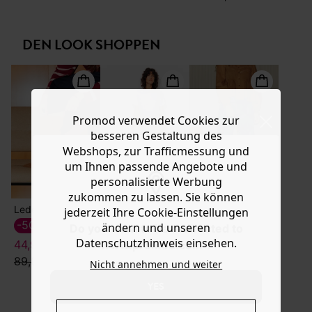
Ware die Artikel zurückzuschicken oder umzutauschen.
bezaubernd zum Stufenrock. Das Modell ist ausgestellt
geschnitten mit rundem Kragen, Plastron, Knopfleiste,
Hilfe
langen Ballonärmeln mit elastischen Bündchen und
DEN LOOK SHOPPEN
abgerundetem Saum. Enthält Baumwolle aus
biologischem Anbau, die ohne Pestizide, Kunstdünger
oder Gentechnologie angebaut wird.
Promod verwendet Cookies zur
besseren Gestaltung des
Webshops, zur Trafficmessung und
um Ihnen passende Angebote und
personalisierte Werbung
zukommen zu lassen. Sie können
Lederstiefel mit Absatz
Flared High Waist-Hose
Wildledertasche mit Leomuster
jederzeit Ihre Cookie-Einstellungen
-50%
-60%
-50%
ändern und unseren
Do you want to be redirected to
Datenschutzhinweis einsehen.
44,99 €
19,99 €
49,99 €
www.promod.com ?
89,99 €
49,99 €
99,99 €
Nicht annehmen und weiter
YES