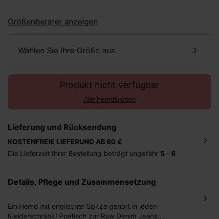
Größenberater anzeigen
Wählen Sie Ihre Größe aus
Produkt nicht verfügbar
Alle hemdblusen
Lieferung und Rücksendung
KOSTENFREIE LIEFERUNG AB 60 €
Die Lieferzeit Ihrer Bestellung beträgt ungefähr
5 - 6
Tage
. Die Bestellung wird direkt an die von Ihnen
angegebene Adresse geschickt. Die Kosten hierfür
Details, Pflege und Zusammensetzung
betragen 2,95 Euro bei einem Bestellwert von unter 60
Euro.
Ein Hemd mit englischer Spitze gehört in jeden
Sie haben das Recht binnen
30 Tagen
nach Erhalt der
Kleiderschrank! Poetisch zur Raw Denim Jeans,