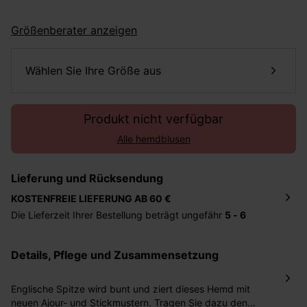
Größenberater anzeigen
Wählen Sie Ihre Größe aus
Produkt nicht verfügbar
Alle hemdblusen
Lieferung und Rücksendung
KOSTENFREIE LIEFERUNG AB 60 €
Die Lieferzeit Ihrer Bestellung beträgt ungefähr
5 - 6
Tage
. Die Bestellung wird direkt an die von Ihnen
angegebene Adresse geschickt. Die Kosten hierfür
Details, Pflege und Zusammensetzung
betragen 2,95 Euro bei einem Bestellwert von unter 60
Euro.
Englische Spitze wird bunt und ziert dieses Hemd mit
Sie haben das Recht binnen
30 Tagen
nach Erhalt der
neuen Ajour- und Stickmustern. Tragen Sie dazu den