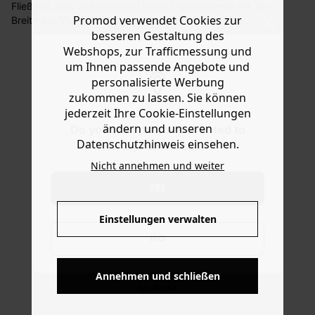
Fließend, soft und originell! Dieser Stoffzuschnitt mit 3m
Sie haben das Recht binnen
30 Tagen
nach Erhalt der
Promod verwendet Cookies zur
Breite aus Viskose lädt dazu ein, die Nähmaschine
Ware die Artikel zurückzuschicken oder umzutauschen.
einzuschalten. Ob Bluse, Rock, Kleid oder Kimono -
besseren Gestaltung des
lassen Sie Ihrer Kreativität freien Lauf. Der Tipp der
Webshops, zur Trafficmessung und
Hilfe
Stylistin: Entdecken Sie diesen Stoffzuschnitt in
um Ihnen passende Angebote und
verschiedenen Farben und Mustern.
personalisierte Werbung
zukommen zu lassen. Sie können
jederzeit Ihre Cookie-Einstellungen
ändern und unseren
Do you want to be redirected to
Datenschutzhinweis einsehen.
www.promod.com ?
Nicht annehmen und weiter
YES
Einstellungen verwalten
NO
KOSTENFREIE LIEFERUNG
Annehmen und schließen
Ab 60€*