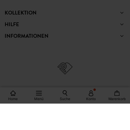
KOLLEKTION
HILFE
INFORMATIONEN
© Copyright Promod © 2026
Home
Menü
Suche
Konto
Warenkorb
*Bedingungen siehe Link
Deutschland