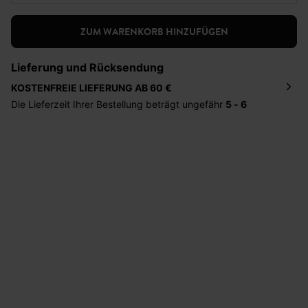
ZUM WARENKORB HINZUFÜGEN
Lieferung und Rücksendung
KOSTENFREIE LIEFERUNG AB 60 €
Die Lieferzeit Ihrer Bestellung beträgt ungefähr
5 - 6
Tage
. Die Bestellung wird direkt an die von Ihnen
angegebene Adresse geschickt. Die Kosten hierfür
betragen 2,95 Euro bei einem Bestellwert von unter 60
Euro.
Sie haben das Recht binnen
30 Tagen
nach Erhalt der
Ware die Artikel zurückzuschicken oder umzutauschen.
Hilfe