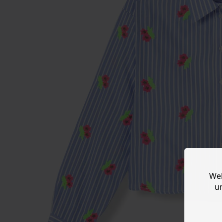
Web
u