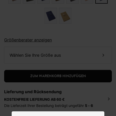
Größenberater anzeigen
Wählen Sie Ihre Größe aus
ZUM WARENKORB HINZUFÜGEN
Lieferung und Rücksendung
KOSTENFREIE LIEFERUNG AB 60 €
Die Lieferzeit Ihrer Bestellung beträgt ungefähr
5 - 6
Tage
. Die Bestellung wird direkt an die von Ihnen
angegebene Adresse geschickt. Die Kosten hierfür