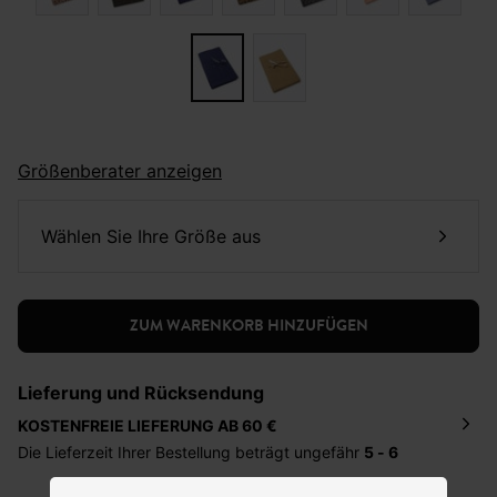
Größenberater anzeigen
Wählen Sie Ihre Größe aus
ZUM WARENKORB HINZUFÜGEN
Lieferung und Rücksendung
KOSTENFREIE LIEFERUNG AB 60 €
Die Lieferzeit Ihrer Bestellung beträgt ungefähr
5 - 6
Tage
. Die Bestellung wird direkt an die von Ihnen
angegebene Adresse geschickt. Die Kosten hierfür