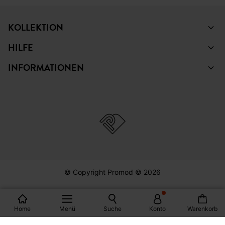
PINTEREST
YOUTUBE
KOLLEKTION
HILFE
INFORMATIONEN
© Copyright Promod © 2026
Home
Menü
Suche
Konto
Warenkorb