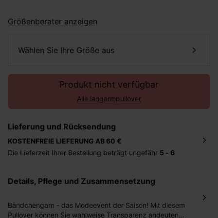
Größenberater anzeigen
Wählen Sie Ihre Größe aus
Produkt nicht verfügbar
Alle langarmpullover
Lieferung und Rücksendung
KOSTENFREIE LIEFERUNG AB 60 €
Die Lieferzeit Ihrer Bestellung beträgt ungefähr
5 - 6
Tage
. Die Bestellung wird direkt an die von Ihnen
angegebene Adresse geschickt. Die Kosten hierfür
Details, Pflege und Zusammensetzung
betragen 2,95 Euro bei einem Bestellwert von unter 60
Euro.
Bändchengarn - das Modeevent der Saison! Mit diesem
Sie haben das Recht binnen
30 Tagen
nach Erhalt der
Pullover können Sie wahlweise Transparenz andeuten