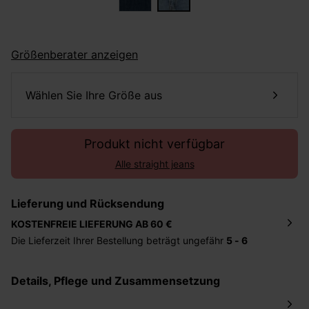
Größenberater anzeigen
Wählen Sie Ihre Größe aus
Produkt nicht verfügbar
Alle straight jeans
Lieferung und Rücksendung
KOSTENFREIE LIEFERUNG AB 60 €
Die Lieferzeit Ihrer Bestellung beträgt ungefähr
5 - 6
Tage
. Die Bestellung wird direkt an die von Ihnen
angegebene Adresse geschickt. Die Kosten hierfür
Details, Pflege und Zusammensetzung
betragen 2,95 Euro bei einem Bestellwert von unter 60
Euro.