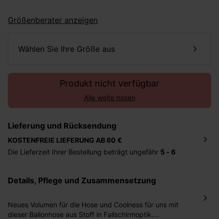
Größenberater anzeigen
Wählen Sie Ihre Größe aus
Produkt nicht verfügbar
Alle weite hosen
Lieferung und Rücksendung
KOSTENFREIE LIEFERUNG AB 60 €
Die Lieferzeit Ihrer Bestellung beträgt ungefähr
5 - 6
Tage
. Die Bestellung wird direkt an die von Ihnen
angegebene Adresse geschickt. Die Kosten hierfür
Details, Pflege und Zusammensetzung
betragen 2,95 Euro bei einem Bestellwert von unter 60
Euro.
Neues Volumen für die Hose und Coolness für uns mit
Sie haben das Recht binnen
30 Tagen
nach Erhalt der
dieser Ballonhose aus Stoff in Fallschirmoptik.