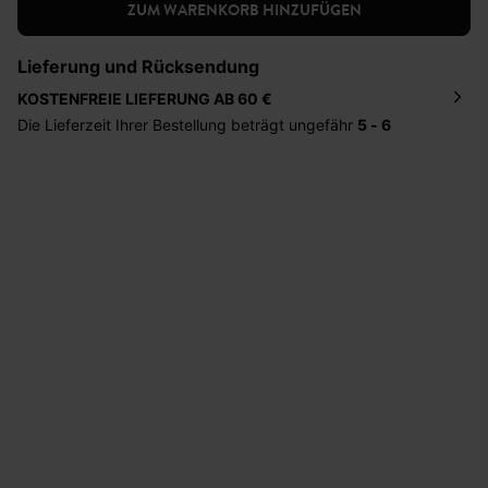
ZUM WARENKORB HINZUFÜGEN
Lieferung und Rücksendung
KOSTENFREIE LIEFERUNG AB 60 €
Die Lieferzeit Ihrer Bestellung beträgt ungefähr
5 - 6
Tage
. Die Bestellung wird direkt an die von Ihnen
angegebene Adresse geschickt. Die Kosten hierfür
betragen 2,95 Euro bei einem Bestellwert von unter 60
Euro.
Sie haben das Recht binnen
30 Tagen
nach Erhalt der
Ware die Artikel zurückzuschicken oder umzutauschen.
Hilfe