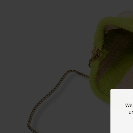
Web
u