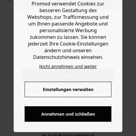
Promod verwendet Cookies zur
Ware die Artikel zurückzuschicken oder umzutauschen.
zu einem Blazer oder einem Sweatshirt. Das
besseren Gestaltung des
knöchellange Modell in Zigarettenform hat einen
Hilfe
Webshops, zur Trafficmessung und
Formbund vorn (hinten elastisch), 2 Eingrifftaschen, 2
Ziergesäßtaschen und Bundfalten. Enthält recycelte
um Ihnen passende Angebote und
Fasern.
personalisierte Werbung
zukommen zu lassen. Sie können
jederzeit Ihre Cookie-Einstellungen
ändern und unseren
Do you want to be redirected to
Datenschutzhinweis einsehen.
www.promod.com ?
Nicht annehmen und weiter
YES
Einstellungen verwalten
NO
KOSTENFREIE LIEFERUNG
Annehmen und schließen
Ab 60€*