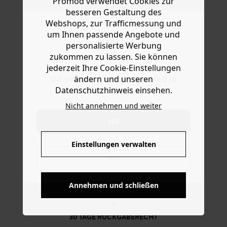
Promod verwendet Cookies zur
Ware die Artikel zurückzuschicken oder umzutauschen.
Intalien gewebt). Das Modell mit doppelter Knopfreihe
besseren Gestaltung des
und langem Arm mit Schnallengürtel am Abschluss hat 2
Hilfe
Webshops, zur Trafficmessung und
Klappentaschen, einen Gehschlitz hinten und Satin-
um Ihnen passende Angebote und
Innenfutter. Enthält recycelte Fasern.
personalisierte Werbung
zukommen zu lassen. Sie können
jederzeit Ihre Cookie-Einstellungen
ändern und unseren
Do you want to be redirected to
Datenschutzhinweis einsehen.
www.promod.com ?
Nicht annehmen und weiter
YES
Einstellungen verwalten
NO
KOSTENFREIE LIEFERUNG
Ab 60€*
Annehmen und schließen
30 TAGE RÜCKGABERECHT