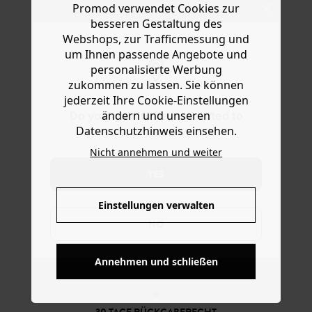
Promod verwendet Cookies zur
Ware die Artikel zurückzuschicken oder umzutauschen.
fließenden und seitlich gebundenen Wickelrock in Pareo-
besseren Gestaltung des
Optik. Das Modell mit verdecktem Innenknopf hat vorne
Hilfe
Webshops, zur Trafficmessung und
überlappende Stoffbahnen. Enthält 100 % Lyocell aus
Eukalyptus-Zellstoff aus nachhaltiger Forstwirtschaft.
um Ihnen passende Angebote und
personalisierte Werbung
zukommen zu lassen. Sie können
jederzeit Ihre Cookie-Einstellungen
ändern und unseren
Do you want to be redirected to
Datenschutzhinweis einsehen.
www.promod.com ?
Nicht annehmen und weiter
YES
Einstellungen verwalten
NO
KOSTENFREIE LIEFERUNG
Annehmen und schließen
Ab 60€*