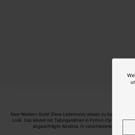
Web
u
New col
New Western-Style! Diese Lederboots wissen zu begeistern, Jahr
Look. Das Modell mit Teilungsnähten in Python-Optik hat eine
abgeschrägte Absätze. In verschiedenen Größen erhä