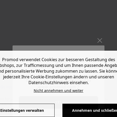
Promod verwendet Cookies zur besseren Gestaltung des
shops, zur Trafficmessung und um Ihnen passende Ange
nd personalisierte Werbung zukommen zu lassen. Sie könn
jederzeit Ihre Cookie-Einstellungen ändern und unseren
Do you want to be redirected to
Datenschutzhinweis einsehen.
www.promod.com ?
lection
Nicht annehmen und weiter
 für Jahr! Sie sind das I-Tüpfelchen für den lässigen Western-
YES
 Lasche zum leichten Anziehen, eine mandelförmige Spitze und
ltlich. Bitte regelmäßig bürsten und imprägnieren.
Einstellungen verwalten
Annehmen und schließe