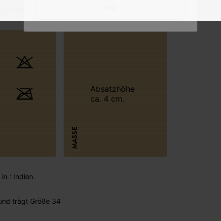
NO
207148 - 17290582080
Absatzhöhe
ca. 4 cm.
MASSE
in : Indien.
 und trägt Größe 34