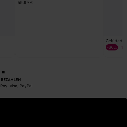
Ledersabots mit Nieten
Gefütterte
59,99 €
-60%
19
 BEZAHLEN
 Pay, Visa, PayPal