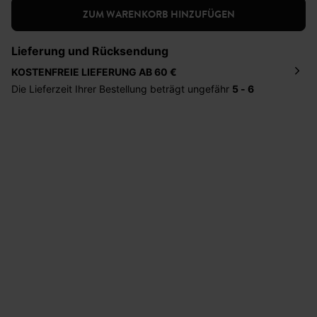
ZUM WARENKORB HINZUFÜGEN
Lieferung und Rücksendung
KOSTENFREIE LIEFERUNG AB 60 €
Die Lieferzeit Ihrer Bestellung beträgt ungefähr
5 - 6
Tage
. Die Bestellung wird direkt an die von Ihnen
angegebene Adresse geschickt. Die Kosten hierfür
betragen 2,95 Euro bei einem Bestellwert von unter 60
Euro.
Sie haben das Recht binnen
30 Tagen
nach Erhalt der
Ware die Artikel zurückzuschicken oder umzutauschen.
Hilfe