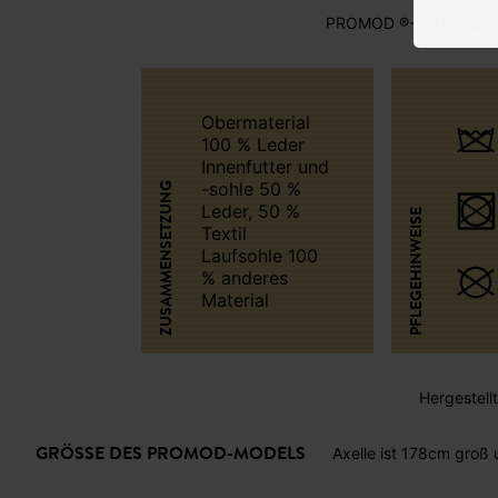
PROMOD ®-Referenz : 
Obermaterial
100 % Leder
Innenfutter und
-sohle 50 %
ZUSAMMENSETZUNG
Leder, 50 %
PFLEGEHINWEISE
Textil
Laufsohle 100
% anderes
Material
Hergestellt 
GRÖSSE DES PROMOD-MODELS
Axelle ist 178cm groß