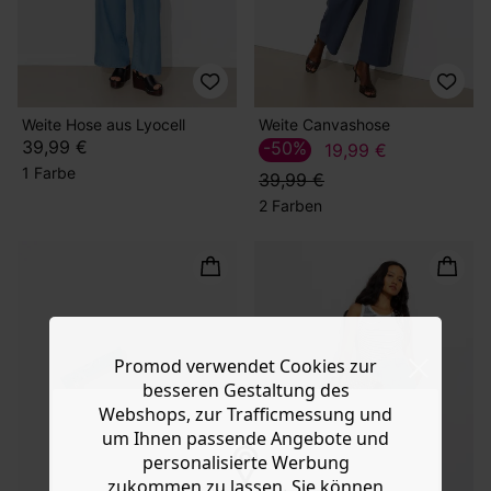
Weite Hose aus Lyocell
Weite Canvashose
39,99 €
-50%
19,99 €
1 Farbe
39,99 €
2 Farben
Promod verwendet Cookies zur
besseren Gestaltung des
Webshops, zur Trafficmessung und
um Ihnen passende Angebote und
personalisierte Werbung
zukommen zu lassen. Sie können