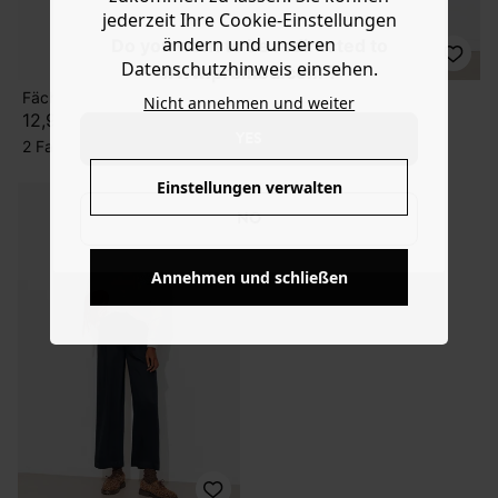
jederzeit Ihre Cookie-Einstellungen
ändern und unseren
Do you want to be redirected to
Datenschutzhinweis einsehen.
www.promod.com ?
Fächer mit Paisleymuster
Leichte weite Jeans
Nicht annehmen und weiter
12,99 €
39,99 €
YES
2 Farben
1 Farbe
Einstellungen verwalten
NO
Annehmen und schließen