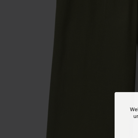
Web
u