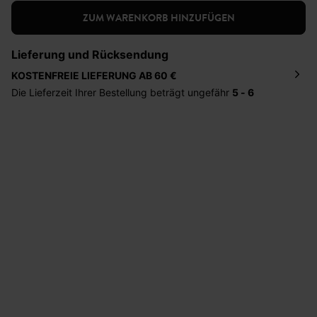
ZUM WARENKORB HINZUFÜGEN
Lieferung und Rücksendung
KOSTENFREIE LIEFERUNG AB 60 €
Die Lieferzeit Ihrer Bestellung beträgt ungefähr
5 - 6
Tage
. Die Bestellung wird direkt an die von Ihnen
angegebene Adresse geschickt. Die Kosten hierfür
betragen 2,95 Euro bei einem Bestellwert von unter 60
Euro.
Sie haben das Recht binnen
30 Tagen
nach Erhalt der
Ware die Artikel zurückzuschicken oder umzutauschen.
Hilfe