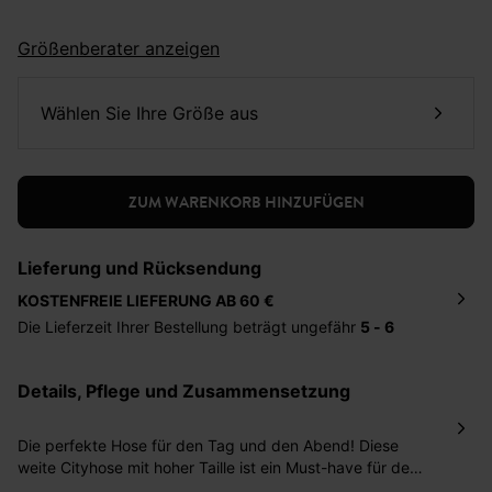
Größenberater anzeigen
Wählen Sie Ihre Größe aus
ZUM WARENKORB HINZUFÜGEN
Lieferung und Rücksendung
KOSTENFREIE LIEFERUNG AB 60 €
Die Lieferzeit Ihrer Bestellung beträgt ungefähr
5 - 6
Tage
. Die Bestellung wird direkt an die von Ihnen
angegebene Adresse geschickt. Die Kosten hierfür
Details, Pflege und Zusammensetzung
betragen 2,95 Euro bei einem Bestellwert von unter 60
Euro.
Die perfekte Hose für den Tag und den Abend! Diese
Sie haben das Recht binnen
30 Tagen
nach Erhalt der
weite Cityhose mit hoher Taille ist ein Must-have für den
Ware die Artikel zurückzuschicken oder umzutauschen.
stylishen Look! Sie gibt sich elegant, kann aber auch cool