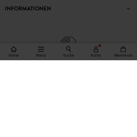
INFORMATIONEN
Home
Menü
Suche
Konto
Warenkorb
© Copyright Promod © 2026
*Bedingungen siehe Link
Deutschland