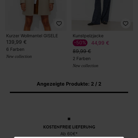
Kurzer Wollmantel GISELE
Kunstpelzjacke
139,99 €
-50%
44,99 €
6 Farben
89,99 €
New collection
2 Farben
New collection
Angezeigte Produkte: 2 / 2
KOSTENFREIE LIEFERUNG
Ab 60€*