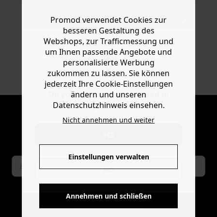
Promod verwendet Cookies zur
30 TAGE RÜCKGABERECHT
besseren Gestaltung des
Webshops, zur Trafficmessung und
um Ihnen passende Angebote und
personalisierte Werbung
SICHER BEZAHLEN
zukommen zu lassen. Sie können
Klarna, Apple Pay, Visa, PayPal
jederzeit Ihre Cookie-Einstellungen
ändern und unseren
Do you want to be redirected to
Datenschutzhinweis einsehen.
www.promod.com ?
NEWSLETTER
Nicht annehmen und weiter
Mode-news und angebote von promod
YES
erhalten
Einstellungen verwalten
NO
Annehmen und schließen
ABONNIEREN