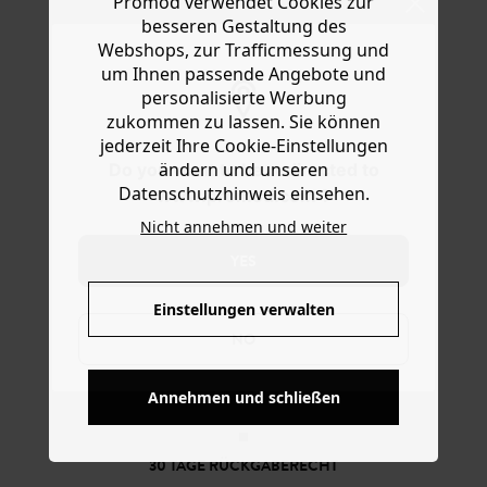
Promod verwendet Cookies zur
Ware die Artikel zurückzuschicken oder umzutauschen.
schönes Hemd, ein leichtes Kleid oder ein Trägertop. Ein
besseren Gestaltung des
Innenfutter kann notwendig sein. Der Tipp der Stylistin:
Hilfe
Webshops, zur Trafficmessung und
Transparenz ist groß in Mode in dieser Saison!
um Ihnen passende Angebote und
personalisierte Werbung
zukommen zu lassen. Sie können
jederzeit Ihre Cookie-Einstellungen
ändern und unseren
Do you want to be redirected to
Datenschutzhinweis einsehen.
www.promod.com ?
Nicht annehmen und weiter
YES
Einstellungen verwalten
NO
KOSTENFREIE LIEFERUNG
Ab 60€*
Annehmen und schließen
30 TAGE RÜCKGABERECHT