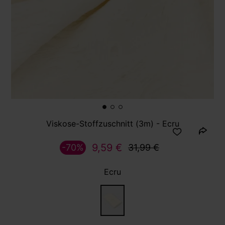
Viskose-Stoffzuschnitt (3m) - Ecru
9,59 €
-70%
31,99 €
Ecru