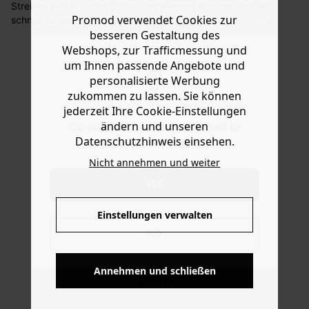
Streifen sind in dieser Saison der Renner! Also greifen Sie
Sie haben das Recht binnen
30 Tagen
nach Erhalt der
Promod verwendet Cookies zur
schnell zu und sichern Sie sich die Möglichkeit auf
Ware die Artikel zurückzuschicken oder umzutauschen.
zahlreiche trendy Outfits mit diesem Stoffzuschnitt aus
besseren Gestaltung des
Viskose, Baumwolle und Leinen. Der Tipp der Stylistin: ob
Webshops, zur Trafficmessung und
Hilfe
Bluse, Hemdblusenkleid oder weite Hose: mit diesem
um Ihnen passende Angebote und
Stoffzuschnitt gelingt Ihnen alles!
personalisierte Werbung
zukommen zu lassen. Sie können
jederzeit Ihre Cookie-Einstellungen
ändern und unseren
Do you want to be redirected to
Datenschutzhinweis einsehen.
www.promod.com ?
Nicht annehmen und weiter
YES
Einstellungen verwalten
NO
KOSTENFREIE LIEFERUNG
Annehmen und schließen
Ab 60€*