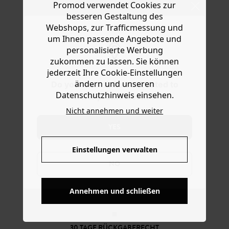
Ware die Artikel zurückzuschicken oder umzutauschen.
Promod verwendet Cookies zur
Ende August erhältlichen Mini-Kollektion. Wow: eine
besseren Gestaltung des
Bermuda im coolen Carpenter-Style! Das Modell ist weit
Hilfe
geschnitten mit hohem Taillenbund, Knopf und
Webshops, zur Trafficmessung und
Metallzipper, Gürtelschlaufen und 5 Taschen. Enthält
um Ihnen passende Angebote und
Lyocell aus Eukalyptus-Zellstoff aus nachhaltiger
personalisierte Werbung
Forstwirtschaft.
zukommen zu lassen. Sie können
jederzeit Ihre Cookie-Einstellungen
ändern und unseren
Do you want to be redirected to
Datenschutzhinweis einsehen.
www.promod.com ?
Nicht annehmen und weiter
YES
Einstellungen verwalten
NO
KOSTENFREIE LIEFERUNG
Ab 60€*
Annehmen und schließen
30 TAGE RÜCKGABERECHT