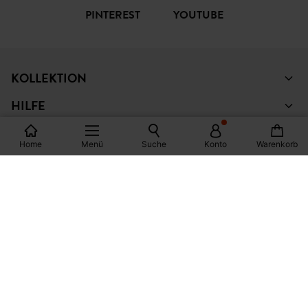
PINTEREST
YOUTUBE
KOLLEKTION
HILFE
INFORMATIONEN
Home
Menü
Suche
Konto
Warenkorb
© Copyright Promod © 2026