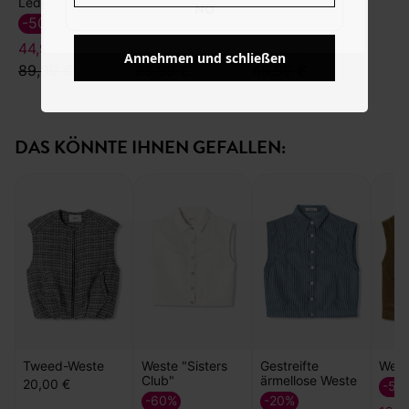
Lederstiefel mit Absatz
Oversize-Hemd
Lange Flared Jeans CESAR
NO
-50%
-60%
-50%
44,99 €
10,39 €
24,99 €
Annehmen und schließen
89,99 €
25,99 €
49,99 €
DAS KÖNNTE IHNEN GEFALLEN:
Tweed-Weste
Weste "Sisters
Gestreifte
West
Club"
ärmellose Weste
20,00 €
-50
-60%
-20%