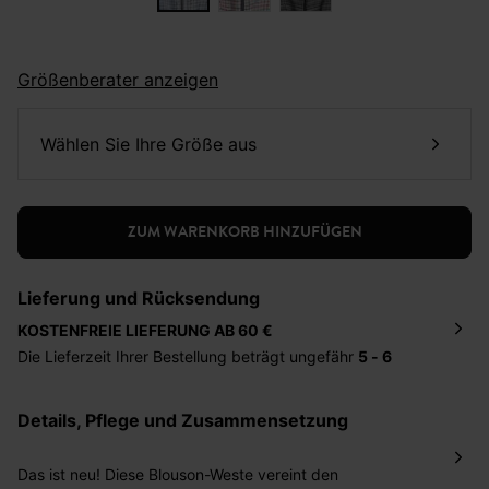
Größenberater anzeigen
Wählen Sie Ihre Größe aus
ZUM WARENKORB HINZUFÜGEN
Lieferung und Rücksendung
KOSTENFREIE LIEFERUNG AB 60 €
Die Lieferzeit Ihrer Bestellung beträgt ungefähr
5 - 6
Tage
. Die Bestellung wird direkt an die von Ihnen
angegebene Adresse geschickt. Die Kosten hierfür
Details, Pflege und Zusammensetzung
betragen 2,95 Euro bei einem Bestellwert von unter 60
Euro.
Das ist neu! Diese Blouson-Weste vereint den