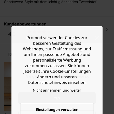
Sie haben das Recht binnen
30 Tagen
nach Erhalt der
Sportswear-Style mit dem leicht glänzenden Tweedstoff
Ware die Artikel zurückzuschicken oder umzutauschen.
des eleganten Couture-Styles. Wir sind begeistert! Das
Modell im Blousonschnitt mit hübschem Faltenspiel am
Hilfe
Saum hat einen runden Kragen, 2 Taschen vorn, US-
Ärmel, einen geraden Saum und Satin-Innenfutter. Enthält
Kundenbewertungen
recycelte Fasern.
4.0
1 Bewertung
Promod verwendet Cookies zur
besseren Gestaltung des
Webshops, zur Trafficmessung und
DEN LOOK SHOPPEN
um Ihnen passende Angebote und
personalisierte Werbung
zukommen zu lassen. Sie können
jederzeit Ihre Cookie-Einstellungen
ändern und unseren
Do you want to be redirected to
Datenschutzhinweis einsehen.
www.promod.com ?
Nicht annehmen und weiter
YES
Einstellungen verwalten