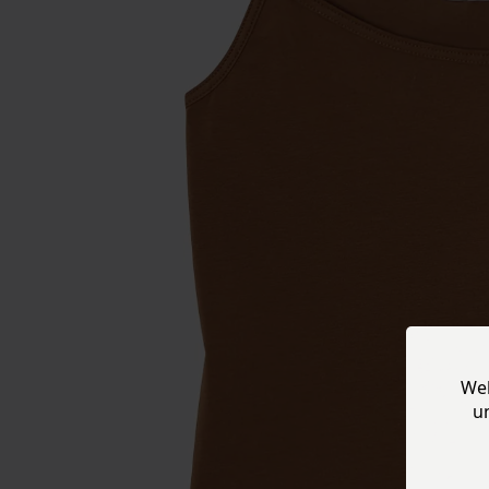
Web
u