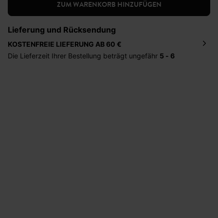
ZUM WARENKORB HINZUFÜGEN
Lieferung und Rücksendung
KOSTENFREIE LIEFERUNG AB 60 €
Die Lieferzeit Ihrer Bestellung beträgt ungefähr
5 - 6
Tage
. Die Bestellung wird direkt an die von Ihnen
angegebene Adresse geschickt. Die Kosten hierfür
betragen 2,95 Euro bei einem Bestellwert von unter 60
Euro.
Sie haben das Recht binnen
30 Tagen
nach Erhalt der
Ware die Artikel zurückzuschicken oder umzutauschen.
Hilfe