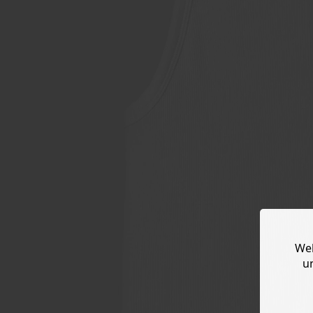
Web
u