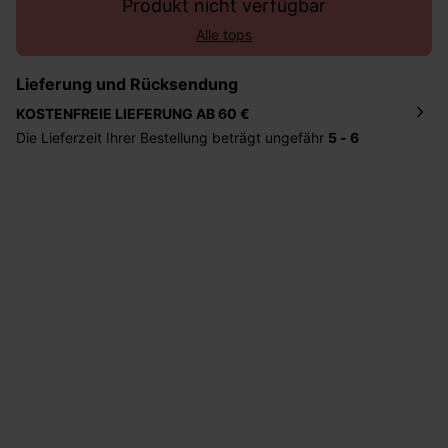
Produkt nicht verfügbar
Alle tops
Lieferung und Rücksendung
KOSTENFREIE LIEFERUNG AB 60 €
Die Lieferzeit Ihrer Bestellung beträgt ungefähr
5 - 6
Tage
. Die Bestellung wird direkt an die von Ihnen
angegebene Adresse geschickt. Die Kosten hierfür
betragen 2,95 Euro bei einem Bestellwert von unter 60
Euro.
Sie haben das Recht binnen
30 Tagen
nach Erhalt der
Ware die Artikel zurückzuschicken oder umzutauschen.
Hilfe