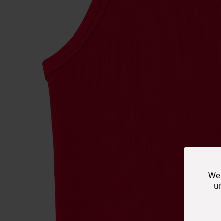
Web
u