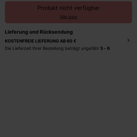
Produkt nicht verfügbar
Alle tops
Lieferung und Rücksendung
KOSTENFREIE LIEFERUNG AB 60 €
Die Lieferzeit Ihrer Bestellung beträgt ungefähr
5 - 6
Tage
. Die Bestellung wird direkt an die von Ihnen
angegebene Adresse geschickt. Die Kosten hierfür
betragen 2,95 Euro bei einem Bestellwert von unter 60
Euro.
Sie haben das Recht binnen
30 Tagen
nach Erhalt der
Ware die Artikel zurückzuschicken oder umzutauschen.
Hilfe