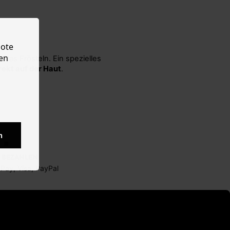
bote
en
rekt auf der Haut
.
 ab der ersten Sekunde
beim
n
 BEZAHLEN
 Pay, Visa, PayPal
m Frösteln.
 um warm zu bleiben.
Moderne
r effektiv.