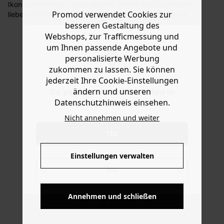
Ikonisch! In dieser Jacke werden Sie die kalte Jahreszeit
Sie haben das Recht binnen
30 Tagen
nach Erhalt der
Promod verwendet Cookies zur
lieben! Die Wendejacke hat auf einer Seite Teddyfleece,
Ware die Artikel zurückzuschicken oder umzutauschen.
auf der anderen ist sie gesteppt und beide Seiten haben
besseren Gestaltung des
Ton in Ton gehaltene Einfassungen aus Cord. Das Modell
Webshops, zur Trafficmessung und
Hilfe
ist gerade geschnitten mit rundem Kragen und
um Ihnen passende Angebote und
Knopfleiste sowie langem Arm, 2 Taschen und geradem
personalisierte Werbung
Saum. Enthält recycelte Fasern.
zukommen zu lassen. Sie können
jederzeit Ihre Cookie-Einstellungen
ändern und unseren
Do you want to be redirected to
Datenschutzhinweis einsehen.
www.promod.com ?
Nicht annehmen und weiter
YES
Einstellungen verwalten
NO
KOSTENFREIE LIEFERUNG
Annehmen und schließen
Ab 60€*