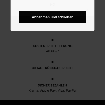
NO
Annehmen und schließen
KOSTENFREIE LIEFERUNG
Ab 60€*
30 TAGE RÜCKGABERECHT
SICHER BEZAHLEN
Klarna, Apple Pay, Visa, PayPal