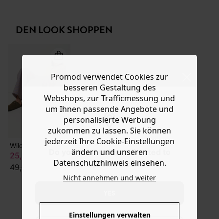
Ware die Artikel zurückzuschicken oder umzutauschen.
Modell ist kurz und weit geschnitten mit rundem
Ausschnitt, kurzem Arm und geradem Saum. Enthält
Hilfe
Baumwolle aus biologischem Anbau, die zum Schutz der
DEN LOOK SHOPPEN
Biodiversität ohne Pestizide, Kunstdünger oder
Gentechnologie angebaut wird.
Promod verwendet Cookies zur
besseren Gestaltung des
Webshops, zur Trafficmessung und
um Ihnen passende Angebote und
personalisierte Werbung
zukommen zu lassen. Sie können
jederzeit Ihre Cookie-Einstellungen
Wildleder-Sabots
ändern und unseren
Do you want to be redirected to
25,00 €
Datenschutzhinweis einsehen.
www.promod.com ?
49,99 €
Nicht annehmen und weiter
YES
Einstellungen verwalten