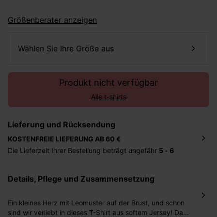
Größenberater anzeigen
Wählen Sie Ihre Größe aus
Produkt nicht verfügbar
Alle t-shirts
Lieferung und Rücksendung
KOSTENFREIE LIEFERUNG AB 60 €
Die Lieferzeit Ihrer Bestellung beträgt ungefähr
5 - 6
Tage
. Die Bestellung wird direkt an die von Ihnen
angegebene Adresse geschickt. Die Kosten hierfür
Details, Pflege und Zusammensetzung
betragen 2,95 Euro bei einem Bestellwert von unter 60
Euro.
Ein kleines Herz mit Leomuster auf der Brust, und schon
Sie haben das Recht binnen
30 Tagen
nach Erhalt der
sind wir verliebt in dieses T-Shirt aus softem Jersey! Das