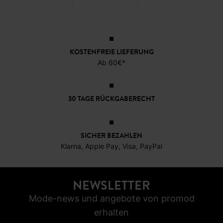
Shirt "75"
mit Statement
Shirt
17,99 €
19,99 €
-50%
-20
8,99 €
15,9
KOSTENFREIE LIEFERUNG
Ab 60€*
30 TAGE RÜCKGABERECHT
SICHER BEZAHLEN
Klarna, Apple Pay, Visa, PayPal
NEWSLETTER