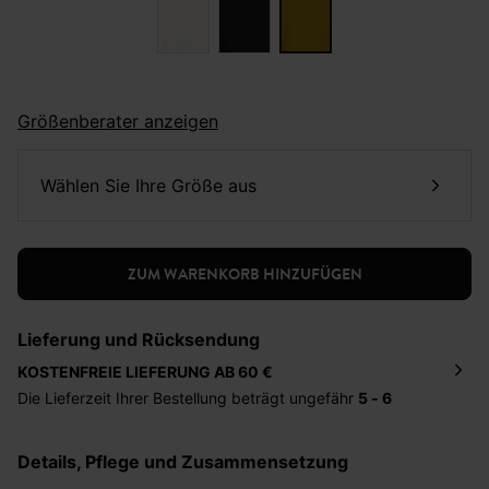
Größenberater anzeigen
Wählen Sie Ihre Größe aus
ZUM WARENKORB HINZUFÜGEN
Lieferung und Rücksendung
KOSTENFREIE LIEFERUNG AB 60 €
Die Lieferzeit Ihrer Bestellung beträgt ungefähr
5 - 6
Tage
. Die Bestellung wird direkt an die von Ihnen
angegebene Adresse geschickt. Die Kosten hierfür
Details, Pflege und Zusammensetzung
betragen 2,95 Euro bei einem Bestellwert von unter 60
Euro.