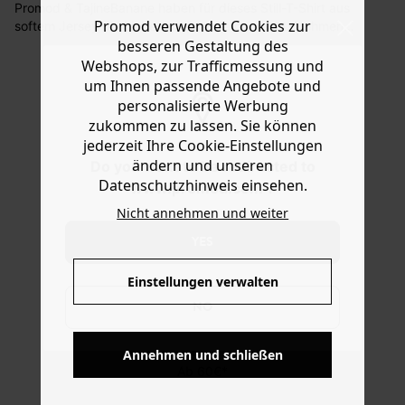
Promod & TajineBanane haben für dieses Still-T-Shirt aus
Sie haben das Recht binnen
30 Tagen
nach Erhalt der
Promod verwendet Cookies zur
softem Jersey die Liebe zum Mantra gemacht. Nehmen
Ware die Artikel zurückzuschicken oder umzutauschen.
Sie es in Ihrer gewohnten Größe. Das Modell mit 2
besseren Gestaltung des
seitlichen Öffnungen mit verdeckten Zippern unter Patte
Webshops, zur Trafficmessung und
Hilfe
und Innenblenden zum bequemen Stillen hat einen
um Ihnen passende Angebote und
runden Kragen und kurzen Arm. Enthält Baumwolle aus
personalisierte Werbung
biologischem Anbau, die ohne Pestizide, Kunstdünger
zukommen zu lassen. Sie können
oder Gentechnologie angebaut wird
jederzeit Ihre Cookie-Einstellungen
ändern und unseren
Do you want to be redirected to
Datenschutzhinweis einsehen.
www.promod.com ?
Nicht annehmen und weiter
YES
Einstellungen verwalten
NO
KOSTENFREIE LIEFERUNG
Annehmen und schließen
Ab 60€*