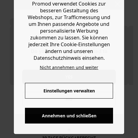
Promod verwendet Cookies zur
Ware die Artikel zurückzuschicken oder umzutauschen.
Jeans, Shorts oder einem Rock. Das Modell ist gerade
besseren Gestaltung des
geschnitten mit rundem Kragen, sehr kurzem Arm,
Hilfe
Webshops, zur Trafficmessung und
geradem Saum und Printmotiv auf der Brust. Enthält
Baumwolle aus biologischem Anbau, die zum Schutz der
um Ihnen passende Angebote und
Biodiversität ohne Pestizide, Kunstdünger oder
personalisierte Werbung
Gentechnologie angebaut wird.
zukommen zu lassen. Sie können
jederzeit Ihre Cookie-Einstellungen
ändern und unseren
Do you want to be redirected to
Datenschutzhinweis einsehen.
www.promod.com ?
Nicht annehmen und weiter
YES
Einstellungen verwalten
NO
KOSTENFREIE LIEFERUNG
Annehmen und schließen
Ab 60€*