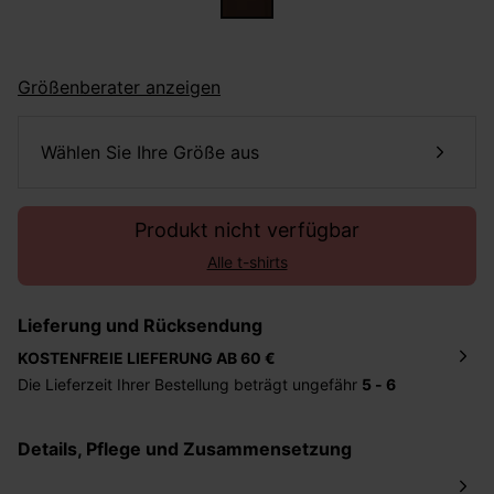
Größenberater anzeigen
Wählen Sie Ihre Größe aus
Produkt nicht verfügbar
Alle t-shirts
Lieferung und Rücksendung
KOSTENFREIE LIEFERUNG AB 60 €
Die Lieferzeit Ihrer Bestellung beträgt ungefähr
5 - 6
Tage
. Die Bestellung wird direkt an die von Ihnen
angegebene Adresse geschickt. Die Kosten hierfür
Details, Pflege und Zusammensetzung
betragen 2,95 Euro bei einem Bestellwert von unter 60
Euro.