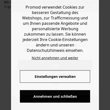
Wir sagen Ja zu Glitzer und zu Amore! Dieses Statement-
Sie haben das Recht binnen
30 Tagen
nach Erhalt der
Promod verwendet Cookies zur
T-Shirt läutet die Saison der Lovestories ein! Das Modell
Ware die Artikel zurückzuschicken oder umzutauschen.
aus softem Jersey mit aufgestickten Glitzer-Buchstaben
besseren Gestaltung des
und unifarbenem Rücken ist gerade geschnitten mit
Webshops, zur Trafficmessung und
Hilfe
rundem Kragen aus Rippmasche, sehr kurzem Arm und
um Ihnen passende Angebote und
geradem Saum. Enthält Baumwolle aus biologischem
personalisierte Werbung
Anbau, die ohne Pestizide, Kunstdünger oder
zukommen zu lassen. Sie können
Gentechnologie angebaut wird.
jederzeit Ihre Cookie-Einstellungen
ändern und unseren
Do you want to be redirected to
Datenschutzhinweis einsehen.
www.promod.com ?
Nicht annehmen und weiter
YES
Einstellungen verwalten
NO
KOSTENFREIE LIEFERUNG
Annehmen und schließen
Ab 60€*